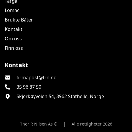
Targa
Lomac
Brukte Båter
Kontakt
Om oss
Finn oss
Thor R Nilsen As
Kontakt
firmapost@trn.no
35 96 87 50
Skjerkøyveien 54, 3962 Stathelle, Norge
Thor R Nilsen As ©
|
Alle rettigheter 2026